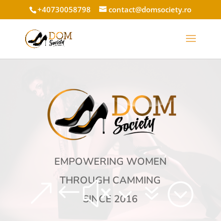
+40730058798
contact@domsociety.ro
EMPOWERING WOMEN
THROUGH CAMMING
&#x37;
SINCE 2016